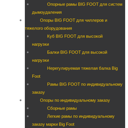
Опорные рамы BIG FOOT для систем
дымоудаления
Опоры BIG FOOT для чиллеров и
тяжелого оборудования
Куб BIG FOOT для высокой
нагрузки
Балки BIG FOOT для высокой
нагрузки
Нерегулируемая тяжелая балка Big
Foot
Рамы BIG FOOT по индивидуальному
заказу
Опоры по индивидуальному заказу
Сборные рамы
Легкие рамы по индивидуальному
заказу марки Big Foot