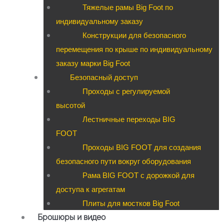
Тяжелые рамы Big Foot по
индивидуальному заказу
Конструкции для безопасного
перемещения по крыше по индивидуальному
заказу марки Big Foot
Безопасный доступ
Проходы с регулируемой
высотой
Лестничные переходы BIG
FOOT
Проходы BIG FOOT для создания
безопасного пути вокруг оборудования
Рама BIG FOOT с дорожкой для
доступа к агрегатам
Плиты для мостков Big Foot
Брошюры и видео