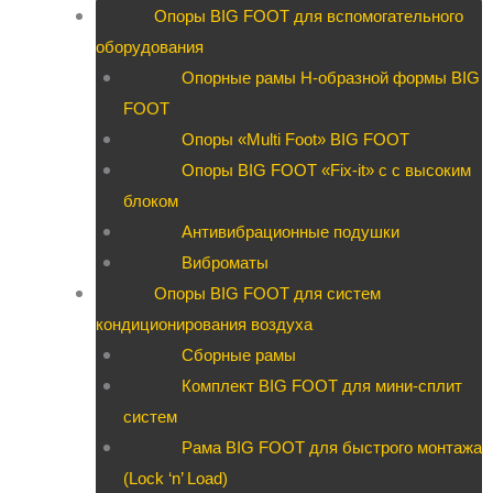
Опоры BIG FOOT для вспомогательного
оборудования
Опорные рамы H-образной формы BIG
FOOT
Опоры «Multi Foot» BIG FOOT
Опоры BIG FOOT «Fix-it» c с высоким
блоком
Антивибрационные подушки
Виброматы
Опоры BIG FOOT для систем
кондиционирования воздуха
Сборные рамы
Комплект BIG FOOT для мини-сплит
систем
Рама BIG FOOT для быстрого монтажа
(Lock ‘n’ Load)