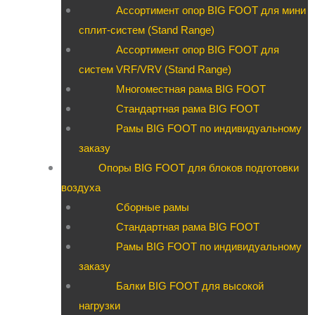
Ассортимент опор BIG FOOT для мини
сплит-систем (Stand Range)
Ассортимент опор BIG FOOT для
систем VRF/VRV (Stand Range)
Многоместная рама BIG FOOT
Стандартная рама BIG FOOT
Рамы BIG FOOT по индивидуальному
заказу
Опоры BIG FOOT для блоков подготовки
воздуха
Сборные рамы
Стандартная рама BIG FOOT
Рамы BIG FOOT по индивидуальному
заказу
Балки BIG FOOT для высокой
нагрузки