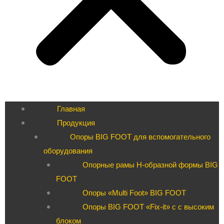
Главная
Продукция
Опоры BIG FOOT для вспомогательного
оборудования
Опорные рамы H-образной формы BIG
FOOT
Опоры «Multi Foot» BIG FOOT
Опоры BIG FOOT «Fix-it» c с высоким
блоком