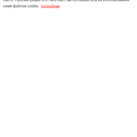
сайте. Просматривая этот веб-сайт, вы соглашаетесь на использование
подробнее
нами файлов cookie.