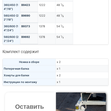
1
360/450 (1
B9423
1222
48
⁄
8
4″/18″)
1
560/450 (2
B9690
1222
48
⁄
8
2″/18″)
1
360/600 (1
B9373
1378
54
⁄
4
4″/24″)
1
560/600 (2
B9692
1378
54
⁄
4
2″/24″)
Комплект содержит
Ножка в сборе
x 2
Поперечная балка
x 1
Хомуты для балки
x 2
Инструкции по монтажу
x 1
Оставить