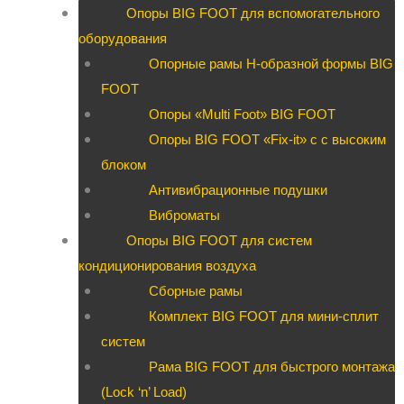
Опоры BIG FOOT для вспомогательного
оборудования
Опорные рамы H-образной формы BIG
FOOT
Опоры «Multi Foot» BIG FOOT
Опоры BIG FOOT «Fix-it» c с высоким
блоком
Антивибрационные подушки
Виброматы
Опоры BIG FOOT для систем
кондиционирования воздуха
Сборные рамы
Комплект BIG FOOT для мини-сплит
систем
Рама BIG FOOT для быстрого монтажа
(Lock ‘n’ Load)