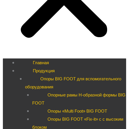
Главная
Продукция
Опоры BIG FOOT для вспомогательного
оборудования
Опорные рамы H-образной формы BIG
FOOT
Опоры «Multi Foot» BIG FOOT
Опоры BIG FOOT «Fix-it» c с высоким
блоком