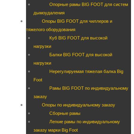
Опорные рамы BIG FOOT для систем
дымоудаления
Опоры BIG FOOT для чиллеров и
тяжелого оборудования
Куб BIG FOOT для высокой
нагрузки
Балки BIG FOOT для высокой
нагрузки
Нерегулируемая тяжелая балка Big
Foot
Рамы BIG FOOT по индивидуальному
заказу
Опоры по индивидуальному заказу
Сборные рамы
Легкие рамы по индивидуальному
заказу марки Big Foot