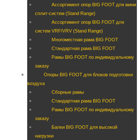
Ассортимент опор BIG FOOT для мини
сплит-систем (Stand Range)
Ассортимент опор BIG FOOT для
систем VRF/VRV (Stand Range)
Многоместная рама BIG FOOT
Стандартная рама BIG FOOT
Рамы BIG FOOT по индивидуальному
заказу
Опоры BIG FOOT для блоков подготовки
воздуха
Сборные рамы
Стандартная рама BIG FOOT
Рамы BIG FOOT по индивидуальному
заказу
Балки BIG FOOT для высокой
нагрузки