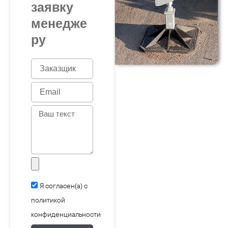
заявку
менедже
ру
N
a
m
E
e
m
a
M
i
e
l
s
s
a
g
e
Я согласен(а) с
политикой
конфиденциальности