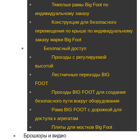
Тяжелые рамы Big Foot по
индивидуальному заказу
Конструкции для безопасного
перемещения по крыше по индивидуальному
заказу марки Big Foot
Безопасный доступ
Проходы с регулируемой
высотой
Лестничные переходы BIG
FOOT
Проходы BIG FOOT для создания
безопасного пути вокруг оборудования
Рама BIG FOOT с дорожкой для
доступа к агрегатам
Плиты для мостков Big Foot
Брошюры и видео