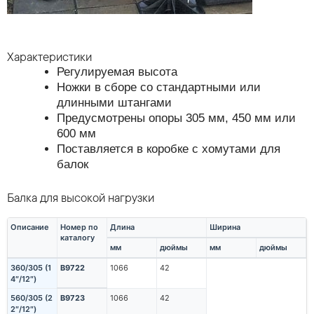
Характеристики
Регулируемая высота
Ножки в сборе со стандартными или
длинными штангами
Предусмотрены опоры 305 мм, 450 мм или
600 мм
Поставляется в коробке с хомутами для
балок
Балка для высокой нагрузки
Описание
Номер по
Длина
Ширина
каталогу
мм
дюймы
мм
дюймы
360/305 (1
B9722
1066
42
4″/12″)
560/305 (2
B9723
1066
42
2″/12″)