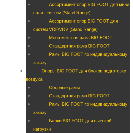
Ассортимент опор BIG FOOT для мини
сплит-систем (Stand Range)
Ассортимент опор BIG FOOT для
систем VRF/VRV (Stand Range)
Многоместная рама BIG FOOT
Стандартная рама BIG FOOT
Рамы BIG FOOT по индивидуальному
заказу
Опоры BIG FOOT для блоков подготовки
воздуха
Сборные рамы
Стандартная рама BIG FOOT
Рамы BIG FOOT по индивидуальному
заказу
Балки BIG FOOT для высокой
нагрузки