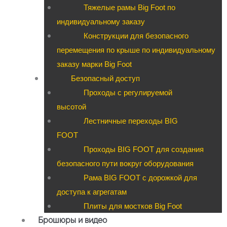
Тяжелые рамы Big Foot по
индивидуальному заказу
Конструкции для безопасного
перемещения по крыше по индивидуальному
заказу марки Big Foot
Безопасный доступ
Проходы с регулируемой
высотой
Лестничные переходы BIG
FOOT
Проходы BIG FOOT для создания
безопасного пути вокруг оборудования
Рама BIG FOOT с дорожкой для
доступа к агрегатам
Плиты для мостков Big Foot
Брошюры и видео