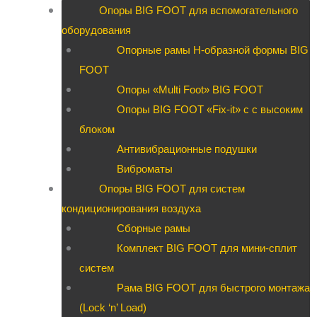
Опоры BIG FOOT для вспомогательного
оборудования
Опорные рамы H-образной формы BIG
FOOT
Опоры «Multi Foot» BIG FOOT
Опоры BIG FOOT «Fix-it» c с высоким
блоком
Антивибрационные подушки
Виброматы
Опоры BIG FOOT для систем
кондиционирования воздуха
Сборные рамы
Комплект BIG FOOT для мини-сплит
систем
Рама BIG FOOT для быстрого монтажа
(Lock ‘n’ Load)