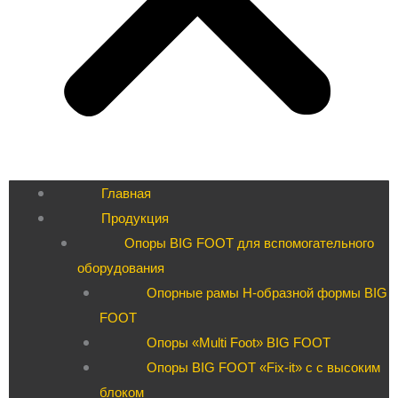
Главная
Продукция
Опоры BIG FOOT для вспомогательного
оборудования
Опорные рамы H-образной формы BIG
FOOT
Опоры «Multi Foot» BIG FOOT
Опоры BIG FOOT «Fix-it» c с высоким
блоком