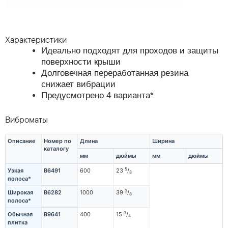
Характеристики
Идеально подходят для проходов и защиты
поверхности крыши
Долговечная переработанная резина
снижает вибрации
Предусмотрено 4 варианта*
Виброматы
Описание
Номер по
Длина
Ширина
каталогу
мм
дюймы
мм
дюймы
5
Узкая
B6491
600
23
/
8
полоса*
3
Широкая
B6282
1000
39
/
8
полоса*
3
Обычная
B9641
400
15
/
4
плитка