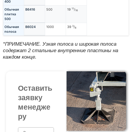
400
11
Обычная
B6416
500
19
/
16
плитка
500
3
Обычная
B6024
1000
39
/
8
полоса
*ПРИМЕЧАНИЕ. Узкая полоса и широкая полоса
содержат 2 стальные внутренние пластины на
каждом конце.
Оставить
заявку
менедже
ру
N