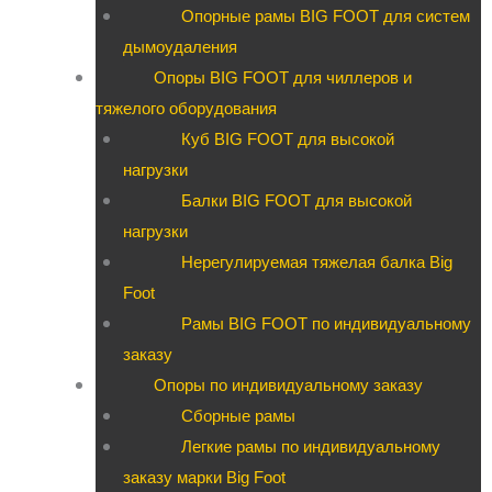
Опорные рамы BIG FOOT для систем
дымоудаления
Опоры BIG FOOT для чиллеров и
тяжелого оборудования
Куб BIG FOOT для высокой
нагрузки
Балки BIG FOOT для высокой
нагрузки
Нерегулируемая тяжелая балка Big
Foot
Рамы BIG FOOT по индивидуальному
заказу
Опоры по индивидуальному заказу
Сборные рамы
Легкие рамы по индивидуальному
заказу марки Big Foot