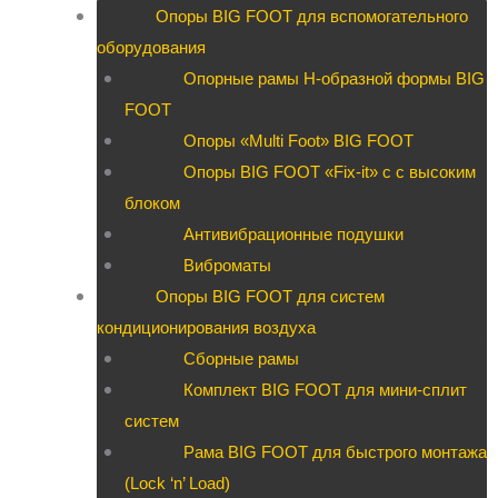
Опоры BIG FOOT для вспомогательного
оборудования
Опорные рамы H-образной формы BIG
FOOT
Опоры «Multi Foot» BIG FOOT
Опоры BIG FOOT «Fix-it» c с высоким
блоком
Антивибрационные подушки
Виброматы
Опоры BIG FOOT для систем
кондиционирования воздуха
Сборные рамы
Комплект BIG FOOT для мини-сплит
систем
Рама BIG FOOT для быстрого монтажа
(Lock ‘n’ Load)