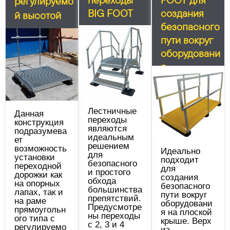
регулируемо
BIG FOOT
создания
й высотой
безопасного
пути вокруг
оборудовани
я
Лестничные
Данная
переходы
конструкция
являются
подразумева
идеальным
ет
решением
возможность
Идеально
для
установки
подходит
безопасного
переходной
для
и простого
дорожки как
создания
обхода
на опорных
безопасного
большинства
лапах, так и
пути вокруг
препятствий.
на раме
оборудовани
Предусмотре
прямоугольн
я на плоской
ны переходы
ого типа с
крыше. Верх
с 2, 3 и 4
регулируемо
из