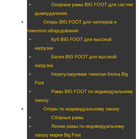
Опорные рамы BIG FOOT для систем
дымоудаления
Опоры BIG FOOT для чиллеров и
тяжелого оборудования
Куб BIG FOOT для высокой
нагрузки
Балки BIG FOOT для высокой
нагрузки
Нерегулируемая тяжелая балка Big
Foot
Рамы BIG FOOT по индивидуальному
заказу
Опоры по индивидуальному заказу
Сборные рамы
Легкие рамы по индивидуальному
заказу марки Big Foot