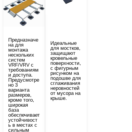
Предназначе
Идеальные
на для
для мостков,
монтажа
защищают
нескольких
кровельные
систем
поверхности,
VRF/VRV с
с фигурным
требованиям
рисунком на
и доступа.
подошве для
Предусмотре
сглаживания
но 3
неровностей
варианта
от мусора на
размеров,
крыше.
кроме того,
широкая
база
обеспечивает
устойчивост
ь в местах с
сильным