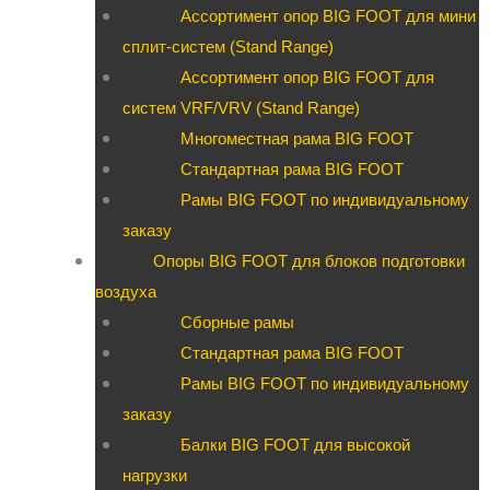
Ассортимент опор BIG FOOT для мини
сплит-систем (Stand Range)
Ассортимент опор BIG FOOT для
систем VRF/VRV (Stand Range)
Многоместная рама BIG FOOT
Стандартная рама BIG FOOT
Рамы BIG FOOT по индивидуальному
заказу
Опоры BIG FOOT для блоков подготовки
воздуха
Сборные рамы
Стандартная рама BIG FOOT
Рамы BIG FOOT по индивидуальному
заказу
Балки BIG FOOT для высокой
нагрузки