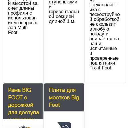
ступеньками
й высотой за
стеклопласт
и
счёт длины
ика с
горизонтальн
профиля с
пескоструйно
ой секцией
использован
й обработкой
длиной 1 м.
ием опорных
не скользит
лап Multi
в любую
Foot.
погоду и
опирается на
наши
испытанные
и
проверенные
подпятники
Fix-it Foot.
Рама BIG
Плиты для
FOOT с
мостков Big
дорожкой
Foot
для доступа
к агрегатам