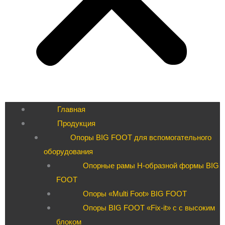
Главная
Продукция
Опоры BIG FOOT для вспомогательного
оборудования
Опорные рамы H-образной формы BIG
FOOT
Опоры «Multi Foot» BIG FOOT
Опоры BIG FOOT «Fix-it» c с высоким
блоком