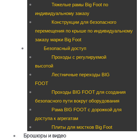
Тяжелые рамы Big Foot по
индивидуальному заказу
Конструкции для безопасного
перемещения по крыше по индивидуальному
заказу марки Big Foot
Безопасный доступ
Проходы с регулируемой
высотой
Лестничные переходы BIG
FOOT
Проходы BIG FOOT для создания
безопасного пути вокруг оборудования
Рама BIG FOOT с дорожкой для
доступа к агрегатам
Плиты для мостков Big Foot
Брошюры и видео