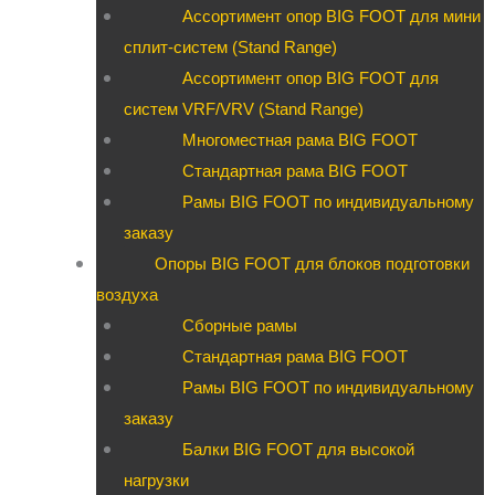
Ассортимент опор BIG FOOT для мини
сплит-систем (Stand Range)
Ассортимент опор BIG FOOT для
систем VRF/VRV (Stand Range)
Многоместная рама BIG FOOT
Стандартная рама BIG FOOT
Рамы BIG FOOT по индивидуальному
заказу
Опоры BIG FOOT для блоков подготовки
воздуха
Сборные рамы
Стандартная рама BIG FOOT
Рамы BIG FOOT по индивидуальному
заказу
Балки BIG FOOT для высокой
нагрузки