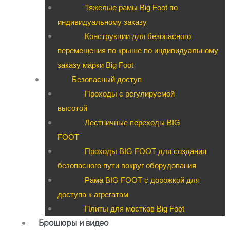
Тяжелые рамы Big Foot по
индивидуальному заказу
Конструкции для безопасного
перемещения по крыше по индивидуальному
заказу марки Big Foot
Безопасный доступ
Проходы с регулируемой
высотой
Лестничные переходы BIG
FOOT
Проходы BIG FOOT для создания
безопасного пути вокруг оборудования
Рама BIG FOOT с дорожкой для
доступа к агрегатам
Плиты для мостков Big Foot
Брошюры и видео