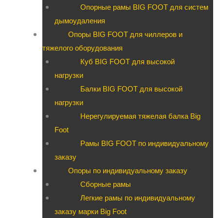
Опорные рамы BIG FOOT для систем
дымоудаления
Опоры BIG FOOT для чиллеров и
тяжелого оборудования
Куб BIG FOOT для высокой
нагрузки
Балки BIG FOOT для высокой
нагрузки
Нерегулируемая тяжелая балка Big
Foot
Рамы BIG FOOT по индивидуальному
заказу
Опоры по индивидуальному заказу
Сборные рамы
Легкие рамы по индивидуальному
заказу марки Big Foot