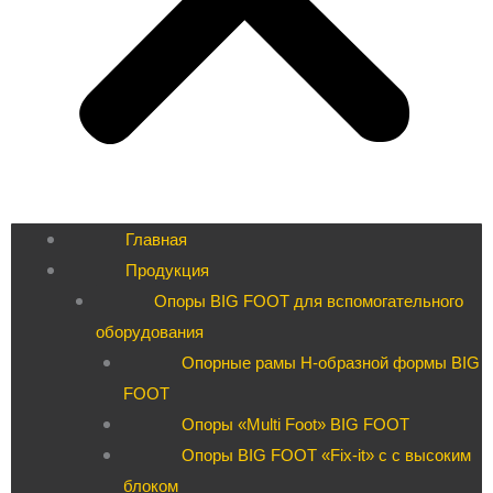
Главная
Продукция
Опоры BIG FOOT для вспомогательного
оборудования
Опорные рамы H-образной формы BIG
FOOT
Опоры «Multi Foot» BIG FOOT
Опоры BIG FOOT «Fix-it» c с высоким
блоком