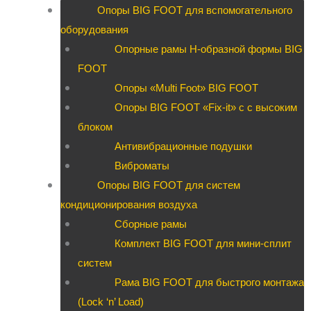
Опоры BIG FOOT для вспомогательного
оборудования
Опорные рамы H-образной формы BIG
FOOT
Опоры «Multi Foot» BIG FOOT
Опоры BIG FOOT «Fix-it» c с высоким
блоком
Антивибрационные подушки
Виброматы
Опоры BIG FOOT для систем
кондиционирования воздуха
Сборные рамы
Комплект BIG FOOT для мини-сплит
систем
Рама BIG FOOT для быстрого монтажа
(Lock ‘n’ Load)