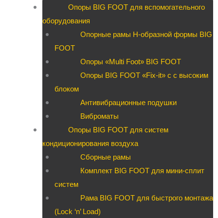
Опоры BIG FOOT для вспомогательного
оборудования
Опорные рамы H-образной формы BIG
FOOT
Опоры «Multi Foot» BIG FOOT
Опоры BIG FOOT «Fix-it» c с высоким
блоком
Антивибрационные подушки
Виброматы
Опоры BIG FOOT для систем
кондиционирования воздуха
Сборные рамы
Комплект BIG FOOT для мини-сплит
систем
Рама BIG FOOT для быстрого монтажа
(Lock ‘n’ Load)