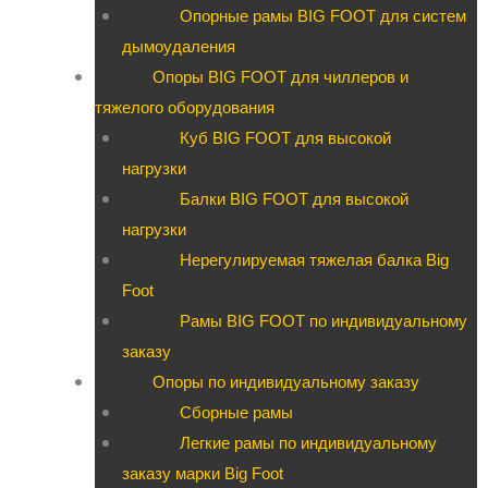
Опорные рамы BIG FOOT для систем
дымоудаления
Опоры BIG FOOT для чиллеров и
тяжелого оборудования
Куб BIG FOOT для высокой
нагрузки
Балки BIG FOOT для высокой
нагрузки
Нерегулируемая тяжелая балка Big
Foot
Рамы BIG FOOT по индивидуальному
заказу
Опоры по индивидуальному заказу
Сборные рамы
Легкие рамы по индивидуальному
заказу марки Big Foot