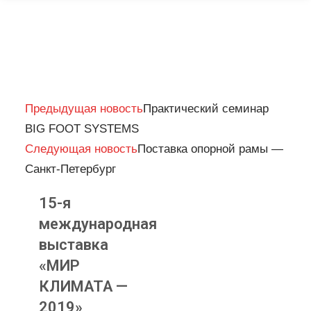
Prev
Next
Предыдущая новость
Практический семинар
BIG FOOT SYSTEMS
Следующая новость
Поставка опорной рамы —
Санкт-Петербург
15-я
международная
выставка
«МИР
КЛИМАТА —
2019»