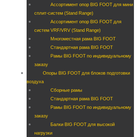
Ассортимент опор BIG FOOT для мини
сплит-систем (Stand Range)
Ассортимент опор BIG FOOT для
систем VRF/VRV (Stand Range)
Многоместная рама BIG FOOT
Стандартная рама BIG FOOT
Рамы BIG FOOT по индивидуальному
заказу
Опоры BIG FOOT для блоков подготовки
воздуха
Сборные рамы
Стандартная рама BIG FOOT
Рамы BIG FOOT по индивидуальному
заказу
Балки BIG FOOT для высокой
нагрузки