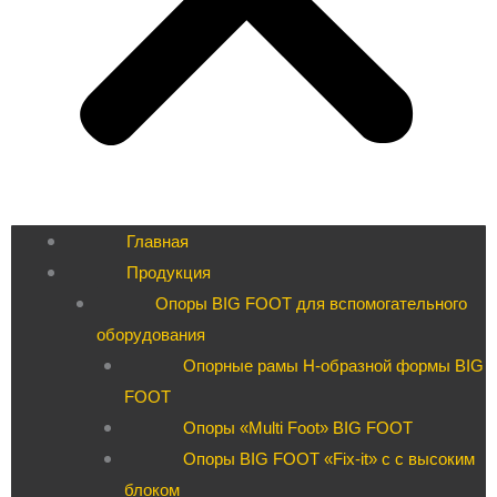
Главная
Продукция
Опоры BIG FOOT для вспомогательного
оборудования
Опорные рамы H-образной формы BIG
FOOT
Опоры «Multi Foot» BIG FOOT
Опоры BIG FOOT «Fix-it» c с высоким
блоком