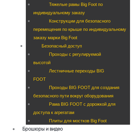
Тяжелые рамы Big Foot по
индивидуальному заказу
Конструкции для безопасного
перемещения по крыше по индивидуальному
заказу марки Big Foot
Безопасный доступ
Проходы с регулируемой
высотой
Лестничные переходы BIG
FOOT
Проходы BIG FOOT для создания
безопасного пути вокруг оборудования
Рама BIG FOOT с дорожкой для
доступа к агрегатам
Плиты для мостков Big Foot
Брошюры и видео