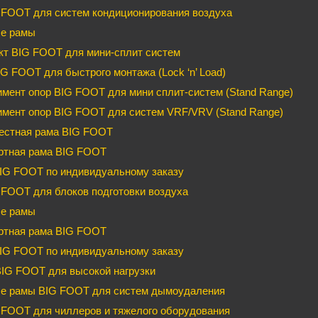
 FOOT для систем кондиционирования воздуха
е рамы
кт BIG FOOT для мини-сплит систем
G FOOT для быстрого монтажа (Lock ‘n’ Load)
мент опор BIG FOOT для мини сплит-систем (Stand Range)
имент опор BIG FOOT для систем VRF/VRV (Stand Range)
естная рама BIG FOOT
ртная рама BIG FOOT
IG FOOT по индивидуальному заказу
FOOT для блоков подготовки воздуха
е рамы
ртная рама BIG FOOT
IG FOOT по индивидуальному заказу
BIG FOOT для высокой нагрузки
е рамы BIG FOOT для систем дымоудаления
FOOT для чиллеров и тяжелого оборудования