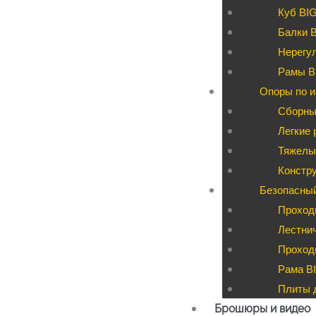
Куб BI
Балки 
Нерегул
Рамы B
Опоры по и
Сборны
Легкие 
Тяжелые
Констру
Безопасны
Проход
Лестни
Проходы
Рама BI
Плиты д
Брошюры и видео