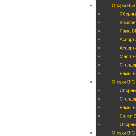
Опоры BIG
Сборны
Компле
Рама BI
Ассорти
Ассорт
Многом
Станда
Рамы B
Опоры BIG 
Сборны
Станда
Рамы B
Балки 
Опорны
Опоры BIG 