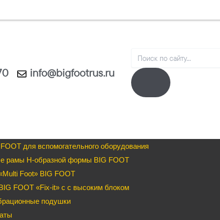
Search
70
info@bigfootrus.ru
 FOOT для вспомогательного оборудования
е рамы H-образной формы BIG FOOT
Multi Foot» BIG FOOT
IG FOOT «Fix-it» c с высоким блоком
брационные подушки
аты