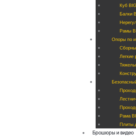
Куб BI
Балки 
Нерегул
Рамы B
Опоры по и
Сборны
Легкие 
Тяжелые
Констру
Безопасны
Проход
Лестни
Проходы
Рама BI
Плиты д
Брошюры и видео