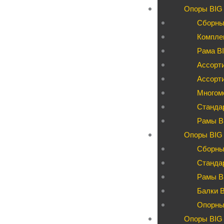
Опоры BIG
Сборны
Компле
Рама BI
Ассорти
Ассорт
Многом
Станда
Рамы B
Опоры BIG 
Сборны
Станда
Рамы B
Балки 
Опорны
Опоры BIG 