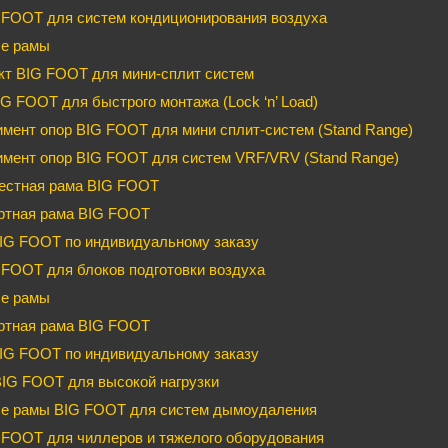
 FOOT для систем кондиционирования воздуха
е рамы
кт BIG FOOT для мини-сплит систем
G FOOT для быстрого монтажа (Lock ‘n’ Load)
мент опор BIG FOOT для мини сплит-систем (Stand Range)
имент опор BIG FOOT для систем VRF/VRV (Stand Range)
естная рама BIG FOOT
ртная рама BIG FOOT
IG FOOT по индивидуальному заказу
FOOT для блоков подготовки воздуха
е рамы
ртная рама BIG FOOT
IG FOOT по индивидуальному заказу
BIG FOOT для высокой нагрузки
е рамы BIG FOOT для систем дымоудаления
FOOT для чиллеров и тяжелого оборудования