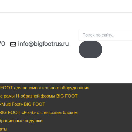
Search
70
info@bigfootrus.ru
 FOOT для вспомогательного оборудования
е рамы H-образной формы BIG FOOT
Multi Foot» BIG FOOT
IG FOOT «Fix-it» c с высоким блоком
брационные подушки
аты