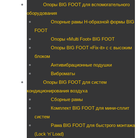
Опоры BIG FOOT для вспомогательного
оборудования
Опорные рамы H-образной формы BIG
FOOT
Опоры «Multi Foot» BIG FOOT
Опоры BIG FOOT «Fix-it» c с высоким
блоком
Антивибрационные подушки
Виброматы
Опоры BIG FOOT для систем
кондиционирования воздуха
Сборные рамы
Комплект BIG FOOT для мини-сплит
систем
Рама BIG FOOT для быстрого монтажа
(Lock ‘n’ Load)