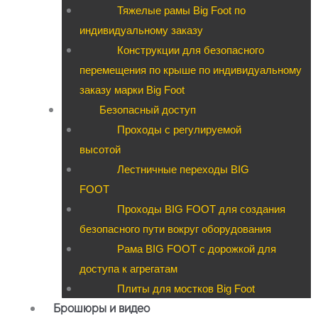
Тяжелые рамы Big Foot по
индивидуальному заказу
Конструкции для безопасного
перемещения по крыше по индивидуальному
заказу марки Big Foot
Безопасный доступ
Проходы с регулируемой
высотой
Лестничные переходы BIG
FOOT
Проходы BIG FOOT для создания
безопасного пути вокруг оборудования
Рама BIG FOOT с дорожкой для
доступа к агрегатам
Плиты для мостков Big Foot
Брошюры и видео