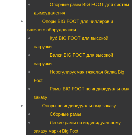
Опорные рамы BIG FOOT для систем
дымоудаления
Опоры BIG FOOT для чиллеров и
тяжелого оборудования
Куб BIG FOOT для высокой
нагрузки
Балки BIG FOOT для высокой
нагрузки
Нерегулируемая тяжелая балка Big
Foot
Рамы BIG FOOT по индивидуальному
заказу
Опоры по индивидуальному заказу
Сборные рамы
Легкие рамы по индивидуальному
заказу марки Big Foot