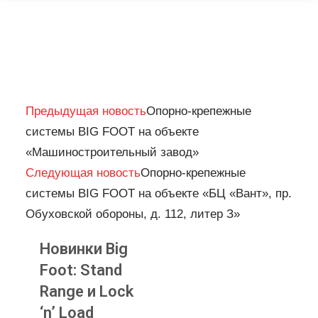
Prev
Next
Предыдущая новость
Опорно-крепежные
системы BIG FOOT на объекте
«Машиностроительный завод»
Следующая новость
Опорно-крепежные
системы BIG FOOT на объекте «БЦ «Вант», пр.
Обуховской обороны, д. 112, литер З»
Новинки Big
Foot: Stand
Range и Lock
‘n’ Load