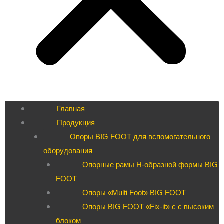
Главная
Продукция
Опоры BIG FOOT для вспомогательного
оборудования
Опорные рамы H-образной формы BIG
FOOT
Опоры «Multi Foot» BIG FOOT
Опоры BIG FOOT «Fix-it» c с высоким
блоком