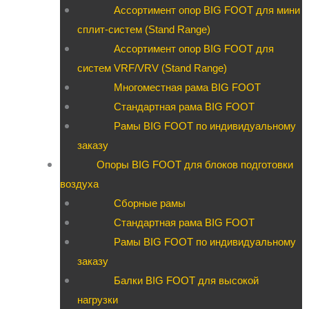
Ассортимент опор BIG FOOT для мини
сплит-систем (Stand Range)
Ассортимент опор BIG FOOT для
систем VRF/VRV (Stand Range)
Многоместная рама BIG FOOT
Стандартная рама BIG FOOT
Рамы BIG FOOT по индивидуальному
заказу
Опоры BIG FOOT для блоков подготовки
воздуха
Сборные рамы
Стандартная рама BIG FOOT
Рамы BIG FOOT по индивидуальному
заказу
Балки BIG FOOT для высокой
нагрузки