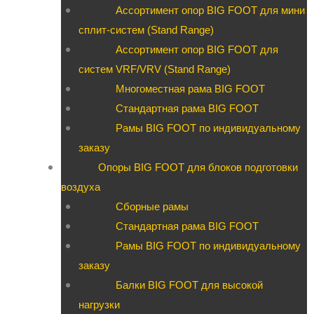
Ассортимент опор BIG FOOT для мини
сплит-систем (Stand Range)
Ассортимент опор BIG FOOT для
систем VRF/VRV (Stand Range)
Многоместная рама BIG FOOT
Стандартная рама BIG FOOT
Рамы BIG FOOT по индивидуальному
заказу
Опоры BIG FOOT для блоков подготовки
воздуха
Сборные рамы
Стандартная рама BIG FOOT
Рамы BIG FOOT по индивидуальному
заказу
Балки BIG FOOT для высокой
нагрузки