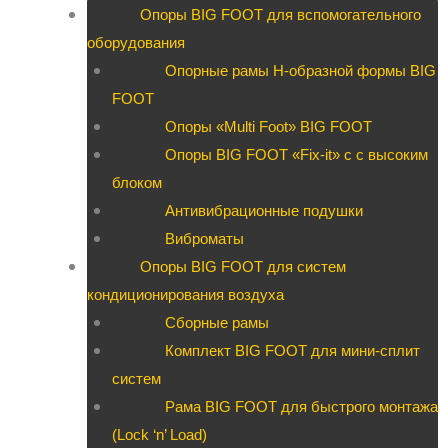
Опоры BIG FOOT для вспомогательного
оборудования
Опорные рамы H-образной формы BIG
FOOT
Опоры «Multi Foot» BIG FOOT
Опоры BIG FOOT «Fix-it» c с высоким
блоком
Антивибрационные подушки
Виброматы
Опоры BIG FOOT для систем
кондиционирования воздуха
Сборные рамы
Комплект BIG FOOT для мини-сплит
систем
Рама BIG FOOT для быстрого монтажа
(Lock ‘n’ Load)