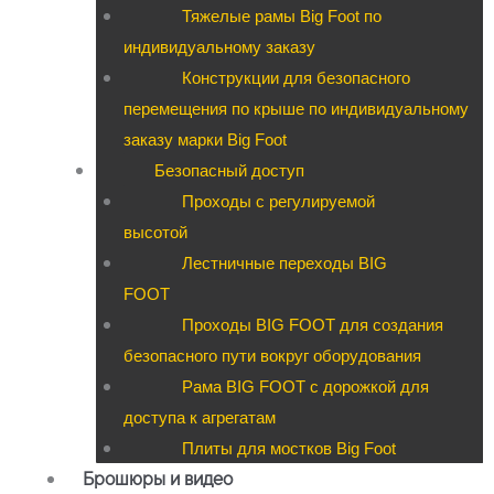
Тяжелые рамы Big Foot по
индивидуальному заказу
Конструкции для безопасного
перемещения по крыше по индивидуальному
заказу марки Big Foot
Безопасный доступ
Проходы с регулируемой
высотой
Лестничные переходы BIG
FOOT
Проходы BIG FOOT для создания
безопасного пути вокруг оборудования
Рама BIG FOOT с дорожкой для
доступа к агрегатам
Плиты для мостков Big Foot
Брошюры и видео