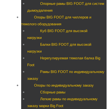
Опорные рамы BIG FOOT для систем
дымоудаления
Опоры BIG FOOT для чиллеров и
тяжелого оборудования
Куб BIG FOOT для высокой
нагрузки
Балки BIG FOOT для высокой
нагрузки
Нерегулируемая тяжелая балка Big
Foot
Рамы BIG FOOT по индивидуальному
заказу
Опоры по индивидуальному заказу
Сборные рамы
Легкие рамы по индивидуальному
заказу марки Big Foot