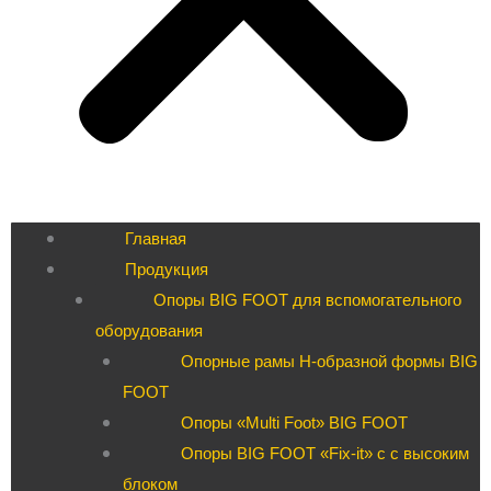
Главная
Продукция
Опоры BIG FOOT для вспомогательного
оборудования
Опорные рамы H-образной формы BIG
FOOT
Опоры «Multi Foot» BIG FOOT
Опоры BIG FOOT «Fix-it» c с высоким
блоком