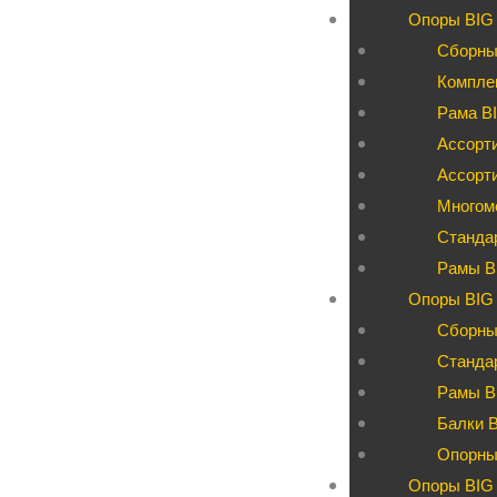
Опоры BIG
Сборны
Компле
Рама BI
Ассорти
Ассорт
Многом
Станда
Рамы B
Опоры BIG 
Сборны
Станда
Рамы B
Балки 
Опорны
Опоры BIG 