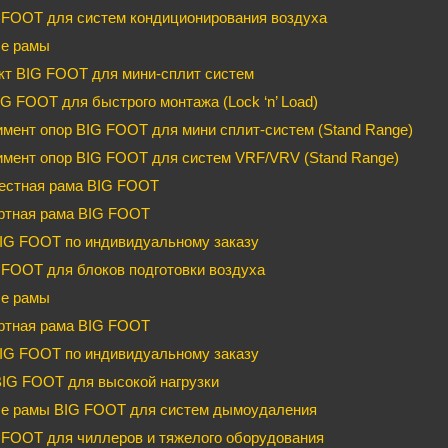
 FOOT для систем кондиционирования воздуха
е рамы
кт BIG FOOT для мини-сплит систем
G FOOT для быстрого монтажа (Lock ‘n’ Load)
мент опор BIG FOOT для мини сплит-систем (Stand Range)
имент опор BIG FOOT для систем VRF/VRV (Stand Range)
естная рама BIG FOOT
ртная рама BIG FOOT
IG FOOT по индивидуальному заказу
FOOT для блоков подготовки воздуха
е рамы
ртная рама BIG FOOT
IG FOOT по индивидуальному заказу
BIG FOOT для высокой нагрузки
е рамы BIG FOOT для систем дымоудаления
FOOT для чиллеров и тяжелого оборудования