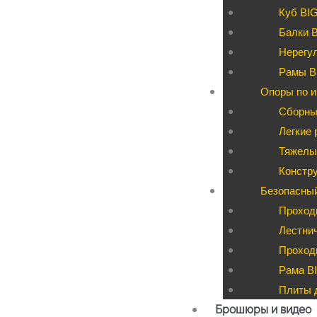
Куб BI
Балки 
Нерегул
Рамы B
Опоры по и
Сборны
Легкие 
Тяжелые
Констру
Безопасны
Проход
Лестни
Проходы
Рама BI
Плиты д
Брошюры и видео