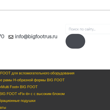
Search
70
info@bigfootrus.ru
 FOOT для вспомогательного оборудования
е рамы H-образной формы BIG FOOT
Multi Foot» BIG FOOT
IG FOOT «Fix-it» c с высоким блоком
брационные подушки
аты