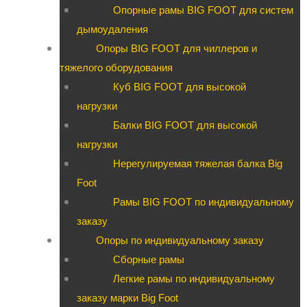
Опорные рамы BIG FOOT для систем
дымоудаления
Опоры BIG FOOT для чиллеров и
тяжелого оборудования
Куб BIG FOOT для высокой
нагрузки
Балки BIG FOOT для высокой
нагрузки
Нерегулируемая тяжелая балка Big
Foot
Рамы BIG FOOT по индивидуальному
заказу
Опоры по индивидуальному заказу
Сборные рамы
Легкие рамы по индивидуальному
заказу марки Big Foot