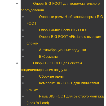
Опоры BIG FOOT для вспомогательного
оборудования
Опорные рамы H-образной формы BIG
FOOT
Опоры «Multi Foot» BIG FOOT
Опоры BIG FOOT «Fix-it» c с высоким
блоком
Антивибрационные подушки
Виброматы
Опоры BIG FOOT для систем
кондиционирования воздуха
Сборные рамы
Комплект BIG FOOT для мини-сплит
систем
Рама BIG FOOT для быстрого монтажа
(Lock ‘n’ Load)