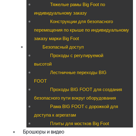
Тяжелые рамы Big Foot по
индивидуальному заказу
Конструкции для безопасного
перемещения по крыше по индивидуальному
заказу марки Big Foot
Безопасный доступ
Проходы с регулируемой
высотой
Лестничные переходы BIG
FOOT
Проходы BIG FOOT для создания
безопасного пути вокруг оборудования
Рама BIG FOOT с дорожкой для
доступа к агрегатам
Плиты для мостков Big Foot
Брошюры и видео