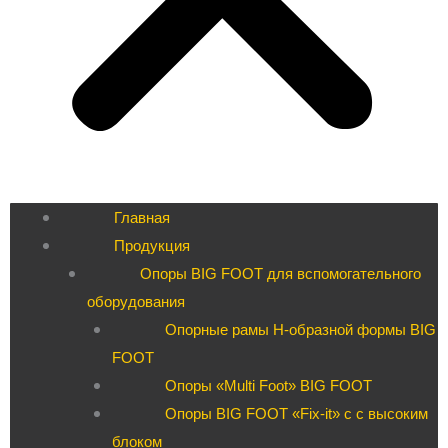
Главная
Продукция
Опоры BIG FOOT для вспомогательного
оборудования
Опорные рамы H-образной формы BIG
FOOT
Опоры «Multi Foot» BIG FOOT
Опоры BIG FOOT «Fix-it» c с высоким
блоком