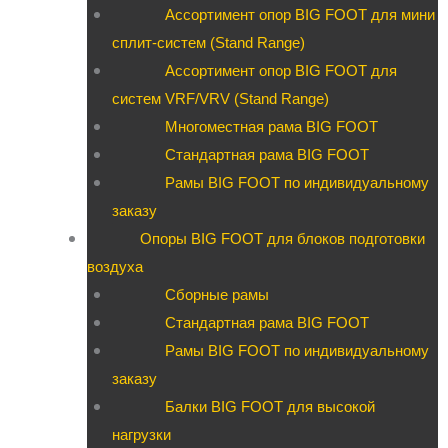
Ассортимент опор BIG FOOT для мини
сплит-систем (Stand Range)
Ассортимент опор BIG FOOT для
систем VRF/VRV (Stand Range)
Многоместная рама BIG FOOT
Стандартная рама BIG FOOT
Рамы BIG FOOT по индивидуальному
заказу
Опоры BIG FOOT для блоков подготовки
воздуха
Сборные рамы
Стандартная рама BIG FOOT
Рамы BIG FOOT по индивидуальному
заказу
Балки BIG FOOT для высокой
нагрузки