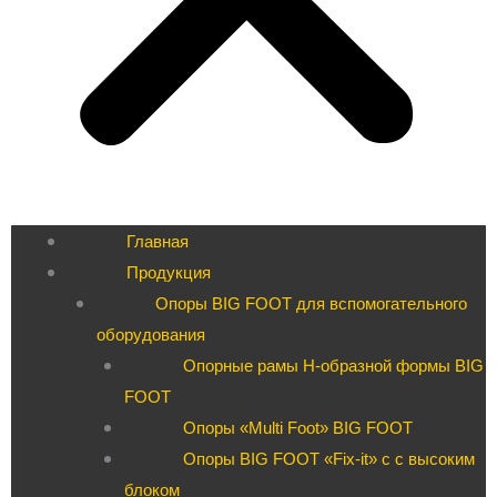
Главная
Продукция
Опоры BIG FOOT для вспомогательного
оборудования
Опорные рамы H-образной формы BIG
FOOT
Опоры «Multi Foot» BIG FOOT
Опоры BIG FOOT «Fix-it» c с высоким
блоком