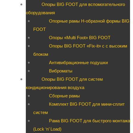
Опоры BIG FOOT для вспомогательного
оборудования
Опорные рамы H-образной формы BIG
FOOT
Опоры «Multi Foot» BIG FOOT
Опоры BIG FOOT «Fix-it» c с высоким
блоком
Антивибрационные подушки
Виброматы
Опоры BIG FOOT для систем
кондиционирования воздуха
Сборные рамы
Комплект BIG FOOT для мини-сплит
систем
Рама BIG FOOT для быстрого монтажа
(Lock ‘n’ Load)