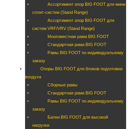
Ассортимент опор BIG FOOT для мини
сплит-систем (Stand Range)
Ассортимент опор BIG FOOT для
систем VRF/VRV (Stand Range)
Многоместная рама BIG FOOT
Стандартная рама BIG FOOT
Рамы BIG FOOT по индивидуальному
заказу
Опоры BIG FOOT для блоков подготовки
воздуха
Сборные рамы
Стандартная рама BIG FOOT
Рамы BIG FOOT по индивидуальному
заказу
Балки BIG FOOT для высокой
нагрузки