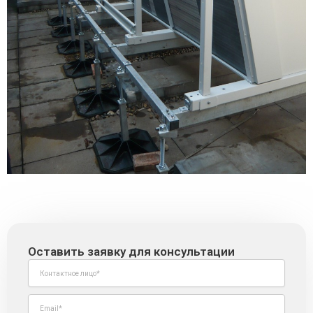
Оставить заявку для консультации
N
a
m
E
e