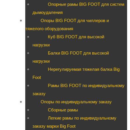
Опорные рамы BIG FOOT для систем
дымоудаления
Опоры BIG FOOT для чиллеров и
тяжелого оборудования
Куб BIG FOOT для высокой
нагрузки
Балки BIG FOOT для высокой
нагрузки
Нерегулируемая тяжелая балка Big
Foot
Рамы BIG FOOT по индивидуальному
заказу
Опоры по индивидуальному заказу
Сборные рамы
Легкие рамы по индивидуальному
заказу марки Big Foot