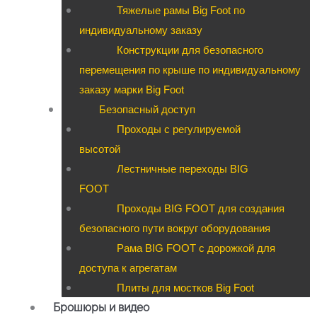
Тяжелые рамы Big Foot по
индивидуальному заказу
Конструкции для безопасного
перемещения по крыше по индивидуальному
заказу марки Big Foot
Безопасный доступ
Проходы с регулируемой
высотой
Лестничные переходы BIG
FOOT
Проходы BIG FOOT для создания
безопасного пути вокруг оборудования
Рама BIG FOOT с дорожкой для
доступа к агрегатам
Плиты для мостков Big Foot
Брошюры и видео