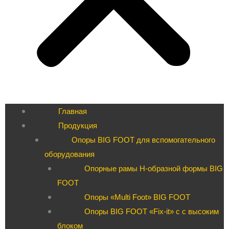
Главная
Продукция
Опоры BIG FOOT для вспомогательного
оборудования
Опорные рамы H-образной формы BIG
FOOT
Опоры «Multi Foot» BIG FOOT
Опоры BIG FOOT «Fix-it» c с высоким
блоком