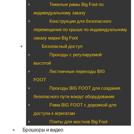
Тяжелые рамы Big Foot по
индивидуальному заказу
Конструкции для безопасного
перемещения по крыше по индивидуальному
заказу марки Big Foot
Безопасный доступ
Проходы с регулируемой
высотой
Лестничные переходы BIG
FOOT
Проходы BIG FOOT для создания
безопасного пути вокруг оборудования
Рама BIG FOOT с дорожкой для
доступа к агрегатам
Плиты для мостков Big Foot
Брошюры и видео