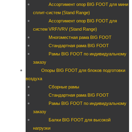
Ассортимент опор BIG FOOT для мини
сплит-систем (Stand Range)
Ассортимент опор BIG FOOT для
систем VRF/VRV (Stand Range)
Многоместная рама BIG FOOT
Стандартная рама BIG FOOT
Рамы BIG FOOT по индивидуальному
заказу
Опоры BIG FOOT для блоков подготовки
воздуха
Сборные рамы
Стандартная рама BIG FOOT
Рамы BIG FOOT по индивидуальному
заказу
Балки BIG FOOT для высокой
нагрузки