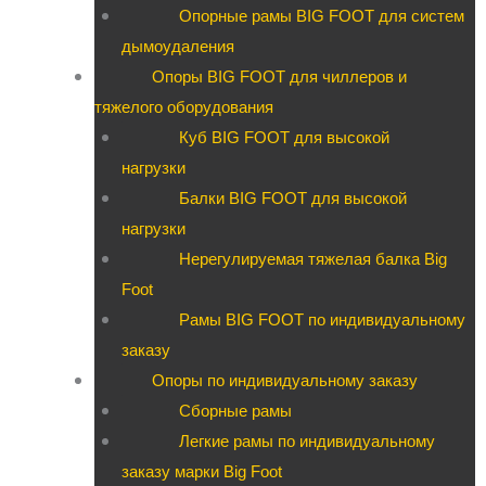
Опорные рамы BIG FOOT для систем
дымоудаления
Опоры BIG FOOT для чиллеров и
тяжелого оборудования
Куб BIG FOOT для высокой
нагрузки
Балки BIG FOOT для высокой
нагрузки
Нерегулируемая тяжелая балка Big
Foot
Рамы BIG FOOT по индивидуальному
заказу
Опоры по индивидуальному заказу
Сборные рамы
Легкие рамы по индивидуальному
заказу марки Big Foot