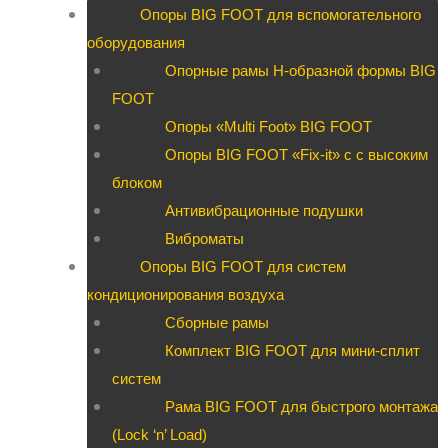
Опоры BIG FOOT для вспомогательного
оборудования
Опорные рамы H-образной формы BIG
FOOT
Опоры «Multi Foot» BIG FOOT
Опоры BIG FOOT «Fix-it» c с высоким
блоком
Антивибрационные подушки
Виброматы
Опоры BIG FOOT для систем
кондиционирования воздуха
Сборные рамы
Комплект BIG FOOT для мини-сплит
систем
Рама BIG FOOT для быстрого монтажа
(Lock ‘n’ Load)