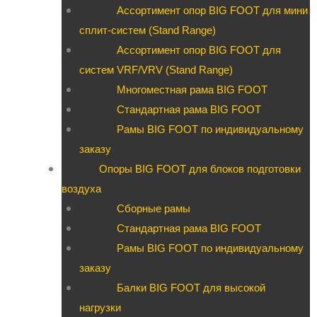
Ассортимент опор BIG FOOT для мини
сплит-систем (Stand Range)
Ассортимент опор BIG FOOT для
систем VRF/VRV (Stand Range)
Многоместная рама BIG FOOT
Стандартная рама BIG FOOT
Рамы BIG FOOT по индивидуальному
заказу
Опоры BIG FOOT для блоков подготовки
воздуха
Сборные рамы
Стандартная рама BIG FOOT
Рамы BIG FOOT по индивидуальному
заказу
Балки BIG FOOT для высокой
нагрузки