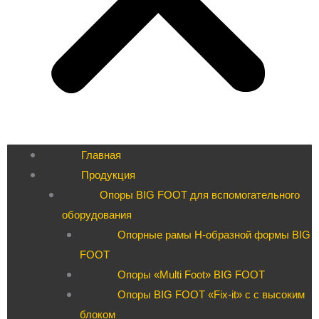
Главная
Продукция
Опоры BIG FOOT для вспомогательного
оборудования
Опорные рамы H-образной формы BIG
FOOT
Опоры «Multi Foot» BIG FOOT
Опоры BIG FOOT «Fix-it» c с высоким
блоком