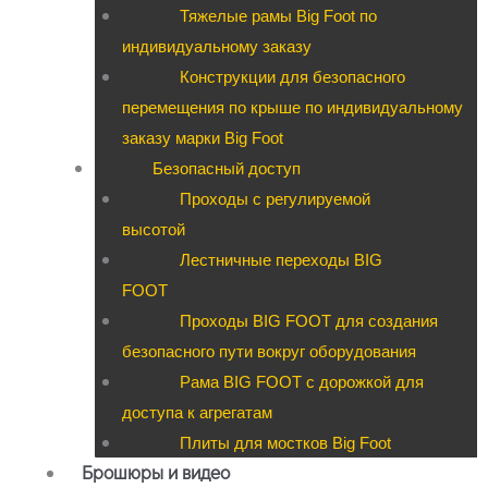
Тяжелые рамы Big Foot по
индивидуальному заказу
Конструкции для безопасного
перемещения по крыше по индивидуальному
заказу марки Big Foot
Безопасный доступ
Проходы с регулируемой
высотой
Лестничные переходы BIG
FOOT
Проходы BIG FOOT для создания
безопасного пути вокруг оборудования
Рама BIG FOOT с дорожкой для
доступа к агрегатам
Плиты для мостков Big Foot
Брошюры и видео