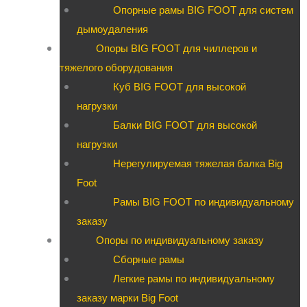
Опорные рамы BIG FOOT для систем
дымоудаления
Опоры BIG FOOT для чиллеров и
тяжелого оборудования
Куб BIG FOOT для высокой
нагрузки
Балки BIG FOOT для высокой
нагрузки
Нерегулируемая тяжелая балка Big
Foot
Рамы BIG FOOT по индивидуальному
заказу
Опоры по индивидуальному заказу
Сборные рамы
Легкие рамы по индивидуальному
заказу марки Big Foot