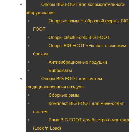
Опоры BIG FOOT для вспомогательного
оборудования
Опорные рамы H-образной формы BIG
FOOT
Опоры «Multi Foot» BIG FOOT
Опоры BIG FOOT «Fix-it» c с высоким
блоком
Антивибрационные подушки
Виброматы
Опоры BIG FOOT для систем
кондиционирования воздуха
Сборные рамы
Комплект BIG FOOT для мини-сплит
систем
Рама BIG FOOT для быстрого монтажа
(Lock ‘n’ Load)