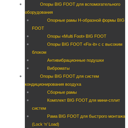
Опоры BIG FOOT для вспомогательного
оборудования
Опорные рамы H-образной формы BIG
FOOT
Опоры «Multi Foot» BIG FOOT
Опоры BIG FOOT «Fix-it» c с высоким
блоком
Антивибрационные подушки
Виброматы
Опоры BIG FOOT для систем
кондиционирования воздуха
Сборные рамы
Комплект BIG FOOT для мини-сплит
систем
Рама BIG FOOT для быстрого монтажа
(Lock ‘n’ Load)