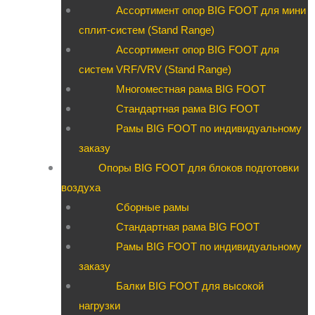
Ассортимент опор BIG FOOT для мини
сплит-систем (Stand Range)
Ассортимент опор BIG FOOT для
систем VRF/VRV (Stand Range)
Многоместная рама BIG FOOT
Стандартная рама BIG FOOT
Рамы BIG FOOT по индивидуальному
заказу
Опоры BIG FOOT для блоков подготовки
воздуха
Сборные рамы
Стандартная рама BIG FOOT
Рамы BIG FOOT по индивидуальному
заказу
Балки BIG FOOT для высокой
нагрузки