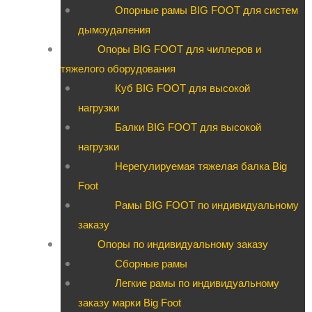
Опорные рамы BIG FOOT для систем
дымоудаления
Опоры BIG FOOT для чиллеров и
тяжелого оборудования
Куб BIG FOOT для высокой
нагрузки
Балки BIG FOOT для высокой
нагрузки
Нерегулируемая тяжелая балка Big
Foot
Рамы BIG FOOT по индивидуальному
заказу
Опоры по индивидуальному заказу
Сборные рамы
Легкие рамы по индивидуальному
заказу марки Big Foot