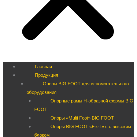
Главная
Продукция
Опоры BIG FOOT для вспомогательного
оборудования
Опорные рамы H-образной формы BIG
FOOT
Опоры «Multi Foot» BIG FOOT
Опоры BIG FOOT «Fix-it» c с высоким
блоком