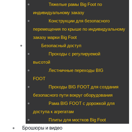
Тяжелые рамы Big Foot по
индивидуальному заказу
Конструкции для безопасного
перемещения по крыше по индивидуальному
заказу марки Big Foot
Безопасный доступ
Проходы с регулируемой
высотой
Лестничные переходы BIG
FOOT
Проходы BIG FOOT для создания
безопасного пути вокруг оборудования
Рама BIG FOOT с дорожкой для
доступа к агрегатам
Плиты для мостков Big Foot
Брошюры и видео