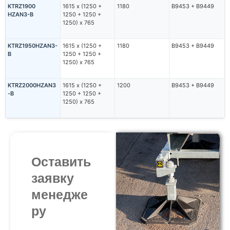
KTRZ1900
1615 х (1250 +
1180
В9453 + В9449
HZAN3-B
1250 + 1250 +
1250) х 765
KTRZ1950HZAN3-
1615 х (1250 +
1180
В9453 + В9449
B
1250 + 1250 +
1250) х 765
KTRZ2000HZAN3
1615 х (1250 +
1200
В9453 + В9449
-B
1250 + 1250 +
1250) х 765
Оставить
заявку
менедже
ру