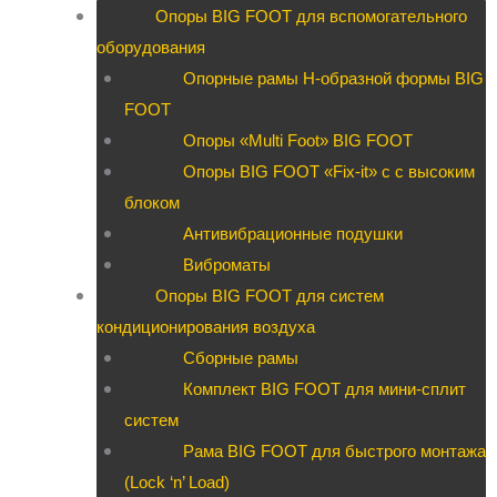
Опоры BIG FOOT для вспомогательного
оборудования
Опорные рамы H-образной формы BIG
FOOT
Опоры «Multi Foot» BIG FOOT
Опоры BIG FOOT «Fix-it» c с высоким
блоком
Антивибрационные подушки
Виброматы
Опоры BIG FOOT для систем
кондиционирования воздуха
Сборные рамы
Комплект BIG FOOT для мини-сплит
систем
Рама BIG FOOT для быстрого монтажа
(Lock ‘n’ Load)