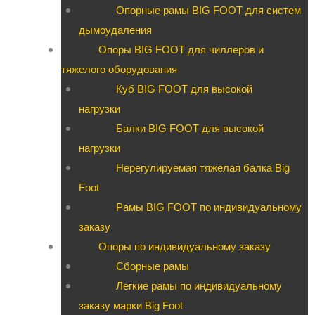
Опорные рамы BIG FOOT для систем
дымоудаления
Опоры BIG FOOT для чиллеров и
тяжелого оборудования
Куб BIG FOOT для высокой
нагрузки
Балки BIG FOOT для высокой
нагрузки
Нерегулируемая тяжелая балка Big
Foot
Рамы BIG FOOT по индивидуальному
заказу
Опоры по индивидуальному заказу
Сборные рамы
Легкие рамы по индивидуальному
заказу марки Big Foot