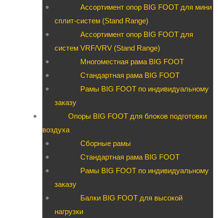
Ассортимент опор BIG FOOT для мини
сплит-систем (Stand Range)
Ассортимент опор BIG FOOT для
систем VRF/VRV (Stand Range)
Многоместная рама BIG FOOT
Стандартная рама BIG FOOT
Рамы BIG FOOT по индивидуальному
заказу
Опоры BIG FOOT для блоков подготовки
воздуха
Сборные рамы
Стандартная рама BIG FOOT
Рамы BIG FOOT по индивидуальному
заказу
Балки BIG FOOT для высокой
нагрузки