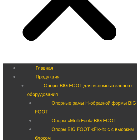
Главная
Продукция
Опоры BIG FOOT для вспомогательного
оборудования
Опорные рамы H-образной формы BIG
FOOT
Опоры «Multi Foot» BIG FOOT
Опоры BIG FOOT «Fix-it» c с высоким
блоком