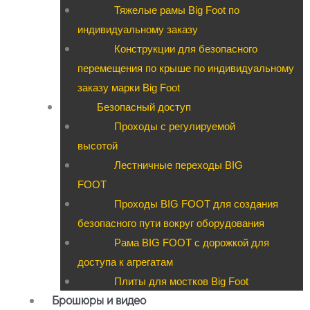
Тяжелые рамы Big Foot по
индивидуальному заказу
Конструкции для безопасного
перемещения по крыше по индивидуальному
заказу марки Big Foot
Безопасный доступ
Проходы с регулируемой
высотой
Лестничные переходы BIG
FOOT
Проходы BIG FOOT для создания
безопасного пути вокруг оборудования
Рама BIG FOOT с дорожкой для
доступа к агрегатам
Плиты для мостков Big Foot
Брошюры и видео