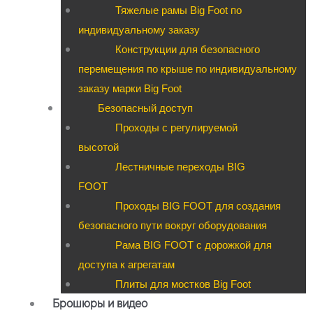
Тяжелые рамы Big Foot по
индивидуальному заказу
Конструкции для безопасного
перемещения по крыше по индивидуальному
заказу марки Big Foot
Безопасный доступ
Проходы с регулируемой
высотой
Лестничные переходы BIG
FOOT
Проходы BIG FOOT для создания
безопасного пути вокруг оборудования
Рама BIG FOOT с дорожкой для
доступа к агрегатам
Плиты для мостков Big Foot
Брошюры и видео