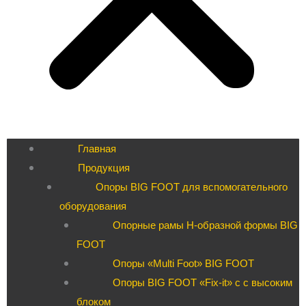
Главная
Продукция
Опоры BIG FOOT для вспомогательного
оборудования
Опорные рамы H-образной формы BIG
FOOT
Опоры «Multi Foot» BIG FOOT
Опоры BIG FOOT «Fix-it» c с высоким
блоком