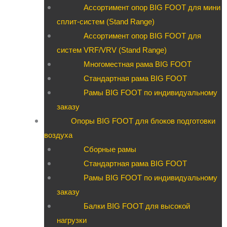
Ассортимент опор BIG FOOT для мини
сплит-систем (Stand Range)
Ассортимент опор BIG FOOT для
систем VRF/VRV (Stand Range)
Многоместная рама BIG FOOT
Стандартная рама BIG FOOT
Рамы BIG FOOT по индивидуальному
заказу
Опоры BIG FOOT для блоков подготовки
воздуха
Сборные рамы
Стандартная рама BIG FOOT
Рамы BIG FOOT по индивидуальному
заказу
Балки BIG FOOT для высокой
нагрузки