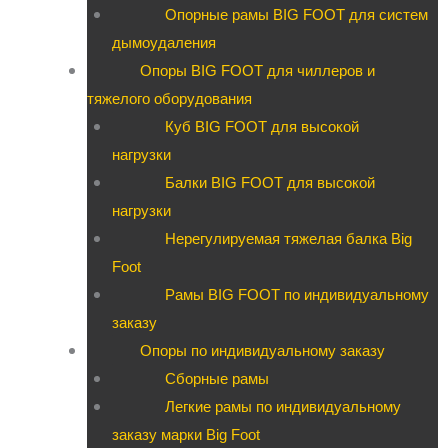
Опорные рамы BIG FOOT для систем
дымоудаления
Опоры BIG FOOT для чиллеров и
тяжелого оборудования
Куб BIG FOOT для высокой
нагрузки
Балки BIG FOOT для высокой
нагрузки
Нерегулируемая тяжелая балка Big
Foot
Рамы BIG FOOT по индивидуальному
заказу
Опоры по индивидуальному заказу
Сборные рамы
Легкие рамы по индивидуальному
заказу марки Big Foot