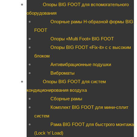
Опоры BIG FOOT для вспомогательного
оборудования
Опорные рамы H-образной формы BIG
FOOT
Опоры «Multi Foot» BIG FOOT
Опоры BIG FOOT «Fix-it» c с высоким
блоком
Антивибрационные подушки
Виброматы
Опоры BIG FOOT для систем
кондиционирования воздуха
Сборные рамы
Комплект BIG FOOT для мини-сплит
систем
Рама BIG FOOT для быстрого монтажа
(Lock ‘n’ Load)